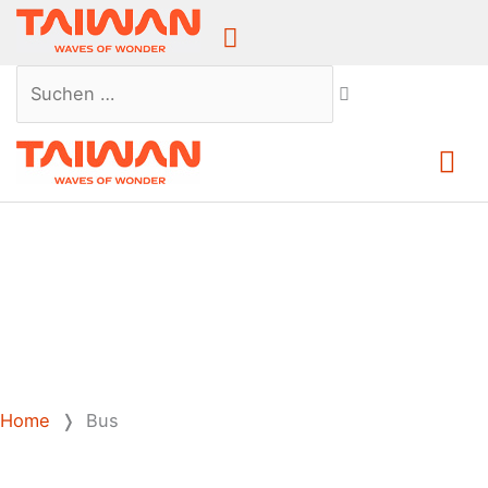
Above
Header
Suchen …
Ha
Home
❭
Bus