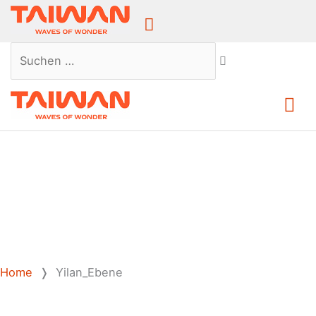
Above
Header
Suchen …
Ha
Home
❭
Yilan_Ebene