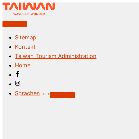
Zum
Inhalt
springen
Above
Header
Sitemap
Kontakt
Taiwan Tourism Administration
Home
Sprachen