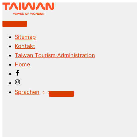
Zum
Inhalt
springen
Above
Header
Sitemap
Kontakt
Taiwan Tourism Administration
Home
Sprachen