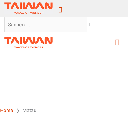
Above
Header
Suchen …
Ha
Home
❭
Matzu