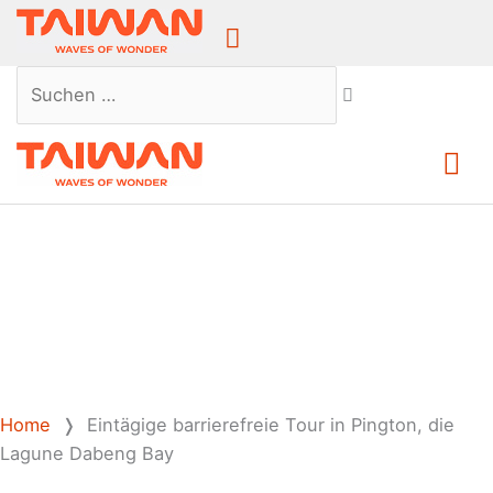
Above
Header
Suchen …
Ha
Home
❭
Eintägige barrierefreie Tour in Pington, die
Lagune Dabeng Bay