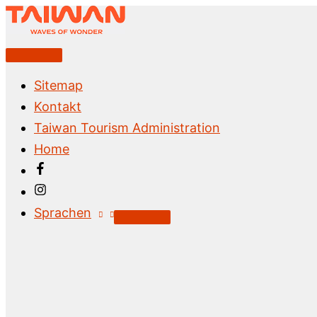
Zum
Inhalt
springen
Above
Header
Sitemap
Kontakt
Taiwan Tourism Administration
Home
Sprachen