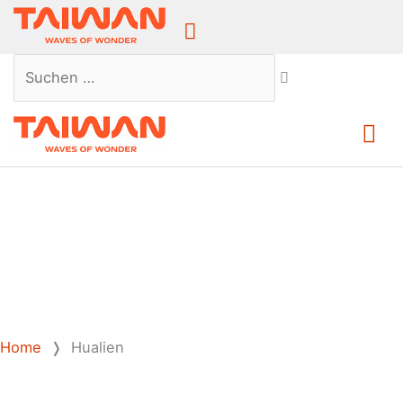
Above
Header
Suchen …
Ha
Home
❭
Hualien