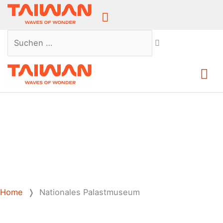
Above
Header
Suchen …
Ha
Home
❭
Nationales Palastmuseum