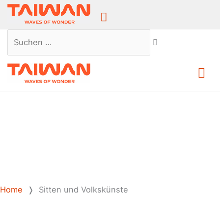
Above
Header
Suchen …
Ha
Home
❭
Sitten und Volkskünste