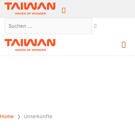
Above
Header
Suchen …
Ha
Home
❭
Unterkünfte