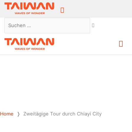
Above
Header
Suchen …
Ha
Home
❭
Zweitägige Tour durch Chiayi City