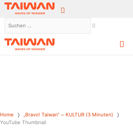
Above
Header
Suchen …
Ha
Home
❭
„Bravo! Taiwan“ ─ KULTUR (3 Minuten)
❭
YouTube Thumbnail