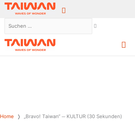
Above
Header
Suchen …
Ha
Home
❭
„Bravo! Taiwan“ ─ KULTUR (30 Sekunden)