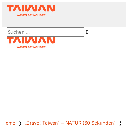
Zum
Inhalt
springen
Above
Suchen …
Header
Hauptmenü
Home
❭
„Bravo! Taiwan“ ─ NATUR (60 Sekunden)
❭