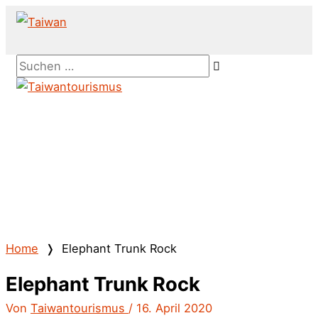
Zum
Inhalt
springen
Above
Suchen …
Header
Hauptmenü
Home
❭
Elephant Trunk Rock
Elephant Trunk Rock
Von
Taiwantourismus
/
16. April 2020