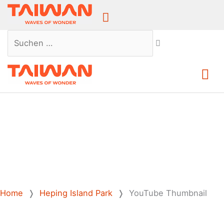
Above
Header
Suchen …
Ha
Home
❭
Heping Island Park
❭
YouTube Thumbnail