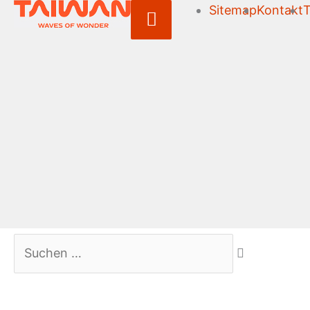
Sitemap
Kontakt
T
Above
Header
Suchen …