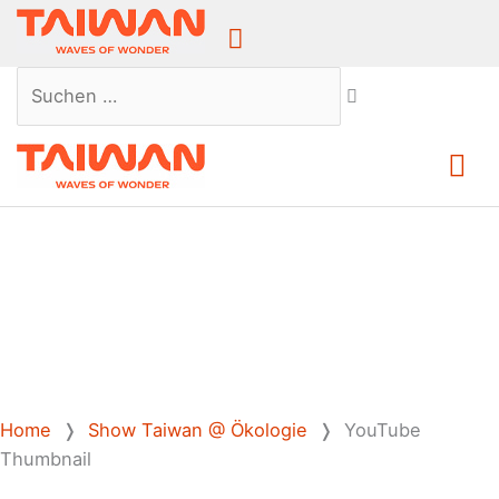
Above
Header
Suchen …
Ha
Home
❭
Show Taiwan @ Ökologie
❭
YouTube
Thumbnail