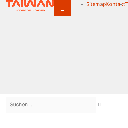
Sitemap
Kontakt
T
Above
Header
Suchen …