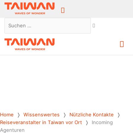
Above
Header
Suchen …
Ha
Home
❭
Wissenswertes
❭
Nützliche Kontakte
❭
Reiseveranstalter in Taiwan vor Ort
❭
Incoming
Agenturen