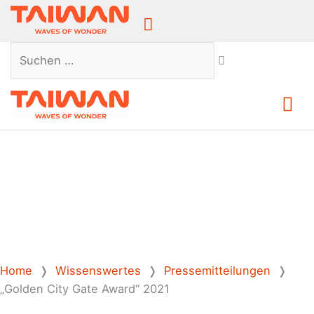
Above
Header
Suchen …
Ha
Home
❭
Wissenswertes
❭
Pressemitteilungen
❭
„Golden City Gate Award“ 2021