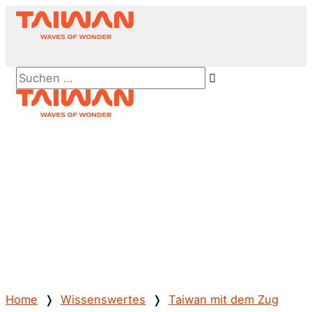
Zum
Inhalt
springen
Above
Suchen …
Header
Hauptmenü
Home
❭
Wissenswertes
❭
Taiwan mit dem Zug