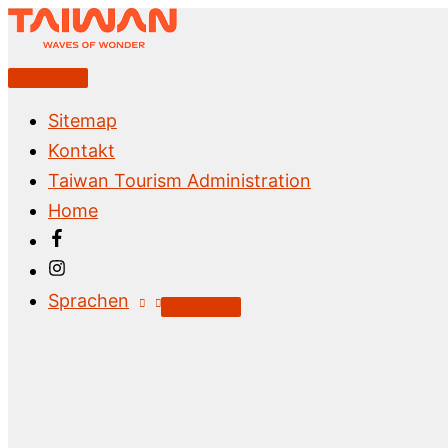
Zum
Inhalt
springen
Above
Header
Sitemap
Kontakt
Taiwan Tourism Administration
Home
Sprachen