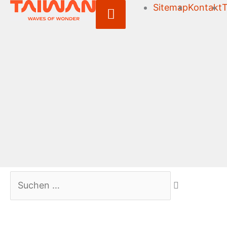
Sitemap
Kontakt
T
Above
Header
Suchen …