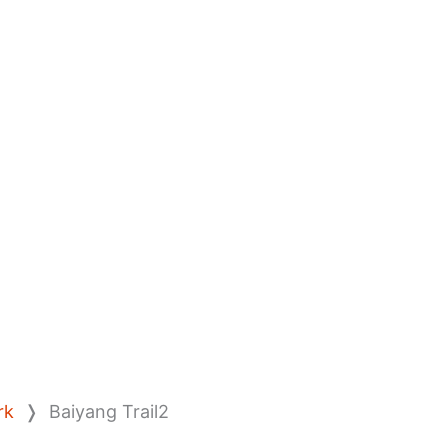
rk
❭
Baiyang Trail2