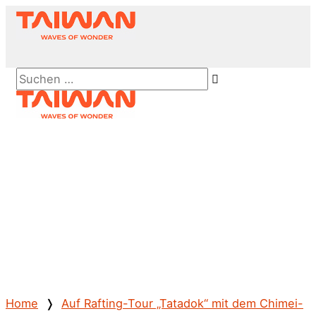
Zum
Inhalt
springen
Above
Suchen …
Header
Hauptmenü
Home
❭
Auf Rafting-Tour „Tatadok“ mit dem Chimei-