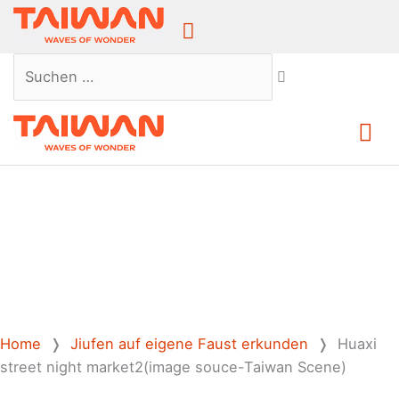
Above
Header
Suchen …
Ha
Home
❭
Jiufen auf eigene Faust erkunden
❭
Huaxi
street night market2(image souce-Taiwan Scene)