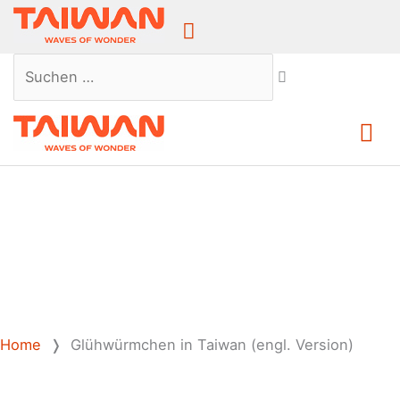
Above
Header
Suchen …
Ha
Home
❭
Glühwürmchen in Taiwan (engl. Version)