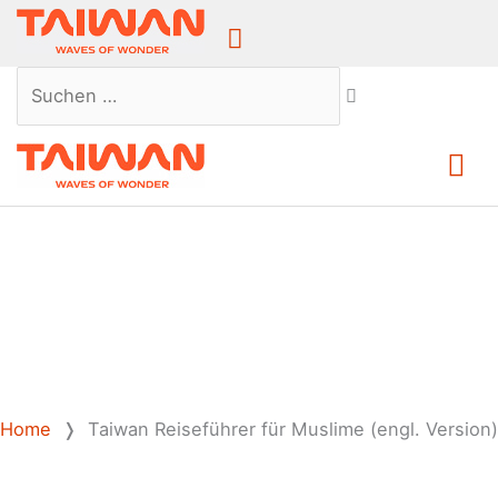
Above
Header
Suchen …
Ha
Home
❭
Taiwan Reiseführer für Muslime (engl. Version)