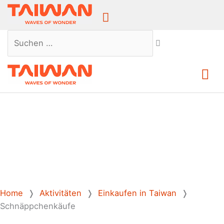
Above
Header
Suchen …
Ha
Home
❭
Aktivitäten
❭
Einkaufen in Taiwan
❭
Schnäppchenkäufe