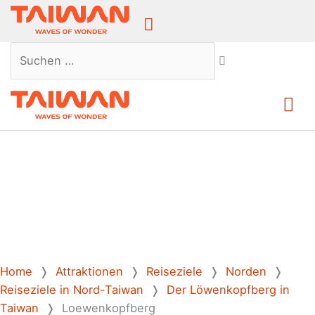
Above
Header
Suchen …
Ha
Home
❭
Attraktionen
❭
Reiseziele
❭
Norden
❭
Reiseziele in Nord-Taiwan
❭
Der Löwenkopfberg in
Taiwan
❭
Loewenkopfberg