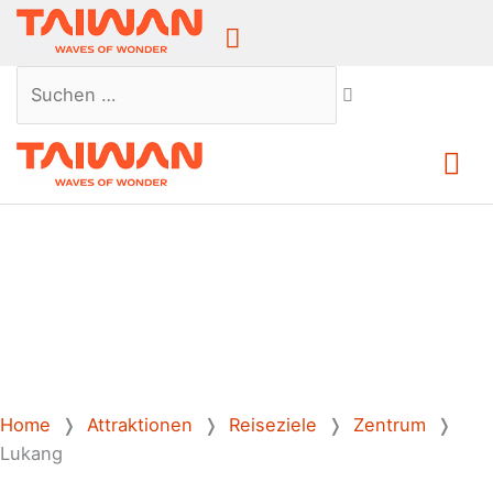
Above
Header
Suchen …
Ha
Home
❭
Attraktionen
❭
Reiseziele
❭
Zentrum
❭
Lukang