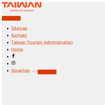
Zum
Inhalt
springen
Above
Header
Sitemap
Kontakt
Taiwan Tourism Administration
Home
Sprachen