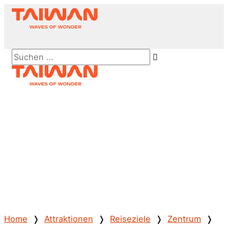
Zum
Inhalt
springen
Above
Suchen …
Header
Hauptmenü
Home
❭
Attraktionen
❭
Reiseziele
❭
Zentrum
❭