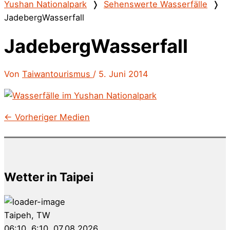
Yushan Nationalpark
❭
Sehenswerte Wasserfälle
❭
JadebergWasserfall
JadebergWasserfall
Von
Taiwantourismus
/
5. Juni 2014
←
Vorheriger Medien
Wetter in Taipei
Taipeh, TW
06:10,
6:10, 07.08.2026