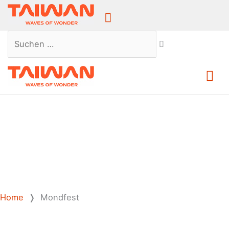
Above
Header
Suchen …
Ha
Home
❭
Mondfest