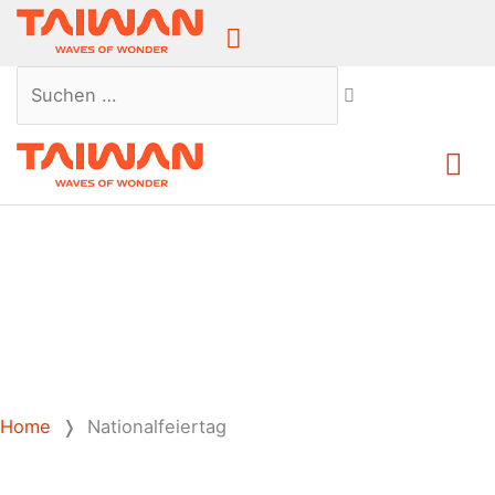
Above
Header
Suchen …
Ha
Home
❭
Nationalfeiertag