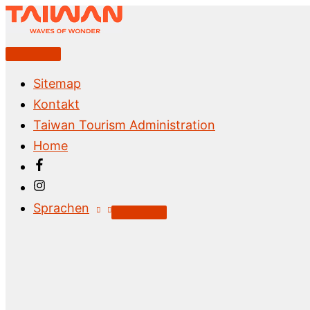
Zum
Inhalt
springen
Above
Header
Sitemap
Kontakt
Taiwan Tourism Administration
Home
Sprachen