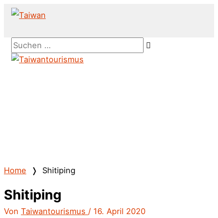
Zum
Inhalt
springen
Above
Suchen …
Header
Hauptmenü
Home
❭
Shitiping
Shitiping
Von
Taiwantourismus
/
16. April 2020