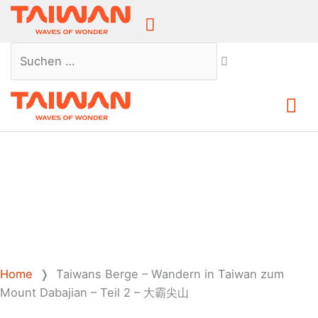
Above
Header
Suchen …
Ha
Home
❭
Taiwans Berge – Wandern in Taiwan zum
Mount Dabajian – Teil 2 – 大霸尖山